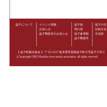
益子について
イベント情報
益子焼
益子の文
お知らせ
用の美
伝統文化
益子陶器市のお知らせ
益子参考館
文化財
益子陶器市
【 益子町観光協会 】 〒321-4217 栃木県芳賀郡益子町大字益子1539-2 TEL.02
(C)copyright 2002 Mashiko town tourist association. all rights reserved