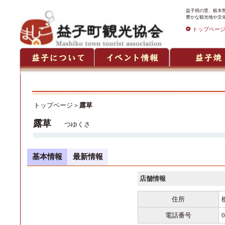
益子焼の里、栃木
豊かな観光地や文
トップペー
トップページ
＞
露草
露草
つゆくさ
基本情報
最新情報
店舗情報
住所
電話番号
0