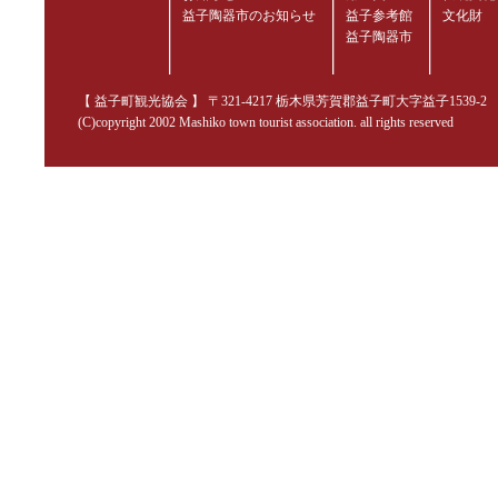
益子陶器市のお知らせ
益子参考館
文化財
益子陶器市
【 益子町観光協会 】 〒321-4217 栃木県芳賀郡益子町大字益子1539-2 TEL.02
(C)copyright 2002 Mashiko town tourist association. all rights reserved