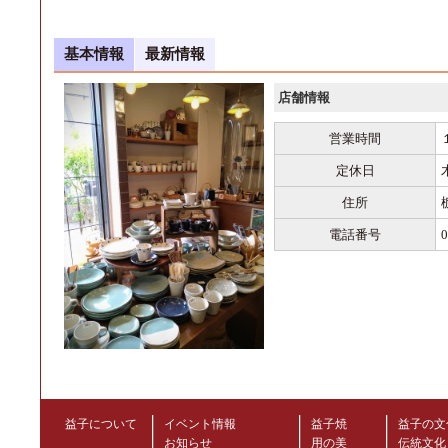
基本情報
最新情報
店舗情報
営業時間
定休日
住所
電話番号
0
益子について
イベント情報
益子焼
益子の文
お知らせ
用の美
伝統文化