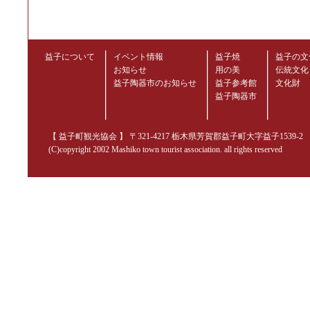
益子について
イベント情報
益子焼
益子の文
お知らせ
用の美
伝統文化
益子陶器市のお知らせ
益子参考館
文化財
益子陶器市
【 益子町観光協会 】 〒321-4217 栃木県芳賀郡益子町大字益子1539-2 TEL.02
(C)copyright 2002 Mashiko town tourist association. all rights reserved