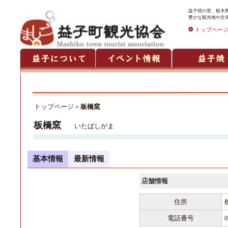
益子焼の里、栃木
豊かな観光地や文
トップペー
トップページ
＞
板橋窯
板橋窯
いたばしがま
基本情報
最新情報
店舗情報
住所
電話番号
0