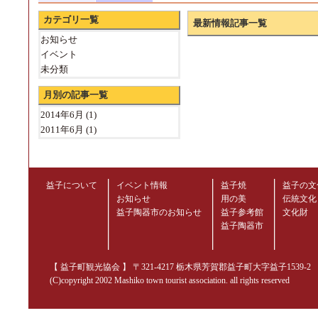
カテゴリ一覧
最新情報記事一覧
お知らせ
イベント
未分類
月別の記事一覧
2014年6月
(1)
2011年6月
(1)
益子について
イベント情報
益子焼
益子の文
お知らせ
用の美
伝統文化
益子陶器市のお知らせ
益子参考館
文化財
益子陶器市
【 益子町観光協会 】 〒321-4217 栃木県芳賀郡益子町大字益子1539-2 TEL.02
(C)copyright 2002 Mashiko town tourist association. all rights reserved