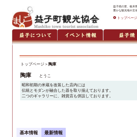
益子焼の里、栃木
豊かな観光地や文
トップペー
トップページ
＞
陶庫
陶庫
とうこ
昭和初期の米蔵を改装した店内には
伝統とモダンが融合した器を取り揃えております。
二つのギャラリーに、雑貨店も併設しております。
基本情報
最新情報