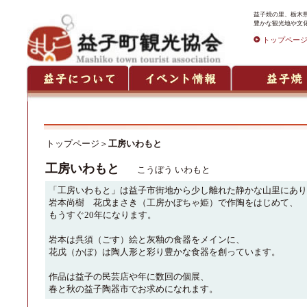
益子焼の里、栃木
豊かな観光地や文
トップペー
トップページ
＞
工房いわもと
工房いわもと
こうぼう いわもと
「工房いわもと」は益子市街地から少し離れた静かな山里にあり
岩本尚樹 花戊まさき（工房かぼちゃ姫）で作陶をはじめて、
もうすぐ20年になります。
岩本は呉須（ごす）絵と灰釉の食器をメインに、
花戊（かぼ）は陶人形と彩り豊かな食器を創っています。
作品は益子の民芸店や年に数回の個展、
春と秋の益子陶器市でお求めになれます。