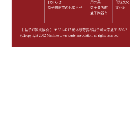
お知らせ
用の美
伝統文化
益子陶器市のお知らせ
益子参考館
文化財
益子陶器市
【 益子町観光協会 】 〒321-4217 栃木県芳賀郡益子町大字益子1539-2 TEL.02
(C)copyright 2002 Mashiko town tourist association. all rights reserved