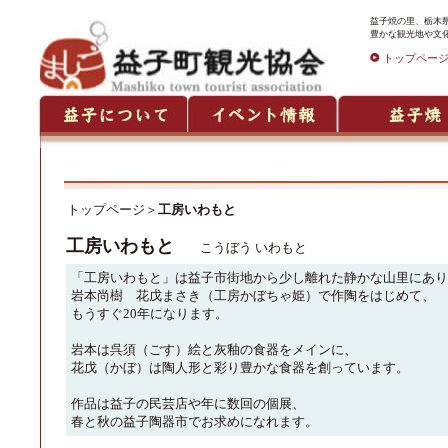
益子焼の里、栃木
豊かな観光地や文
トップペー
トップページ
＞
工房いわもと
工房いわもと
こうぼう いわもと
「工房いわもと」は益子市街地から少し離れた静かな山里にあり
岩本尚樹 花戊まさき（工房かぼちゃ姫）で作陶をはじめて、
もうすぐ20年になります。
岩本は呉須（ごす）絵と灰釉の食器をメインに、
花戊（かぼ）は陶人形と彩り豊かな食器を創っています。
作品は益子の民芸店や年に数回の個展、
春と秋の益子陶器市でお求めになれます。