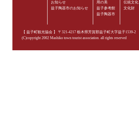
お知らせ
用の美
伝統文化
益子陶器市のお知らせ
益子参考館
文化財
益子陶器市
【 益子町観光協会 】 〒321-4217 栃木県芳賀郡益子町大字益子1539-2 TEL.02
(C)copyright 2002 Mashiko town tourist association. all rights reserved