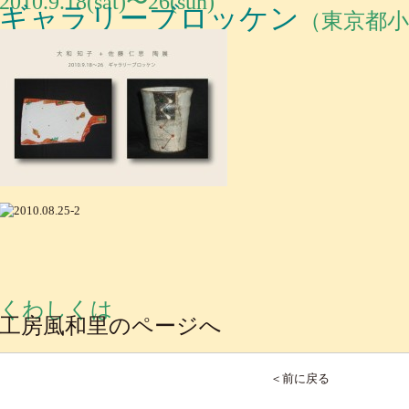
2010.9.18(sat)〜26
(sun)
ギャラリーブロッケン
（東京都小
くわしくは
工房風和里のページへ
＜前に戻る