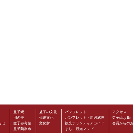
益子焼
益子の文化
パンフレット
アクセス
用の美
伝統文化
パンフレット・周辺施設
益子shop list
らせ
益子参考館
文化財
観光ボランティアガイド
会員からの
益子陶器市
ましこ観光マップ