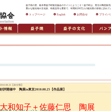
益子焼の里、栃木県益子町観光協会のサイトにようこそ！益子町は、窯元や陶芸販売店
豊かな観光地や文化財、特産品等も豊富で、年間約200万人の観光客の皆様に訪れて
トップページ
English
お問合せ
プライバ
2010.08.25【未分類】
好評開催中 陶展in東京2010.08.25【作品展】
大和知子＋佐藤仁思 陶展