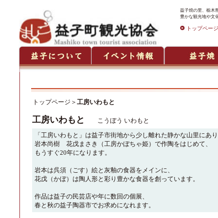
益子焼の里、栃木
豊かな観光地や文
トップペー
トップページ
＞
工房いわもと
工房いわもと
こうぼう いわもと
「工房いわもと」は益子市街地から少し離れた静かな山里にあり
岩本尚樹 花戊まさき（工房かぼちゃ姫）で作陶をはじめて、
もうすぐ20年になります。
岩本は呉須（ごす）絵と灰釉の食器をメインに、
花戊（かぼ）は陶人形と彩り豊かな食器を創っています。
作品は益子の民芸店や年に数回の個展、
春と秋の益子陶器市でお求めになれます。