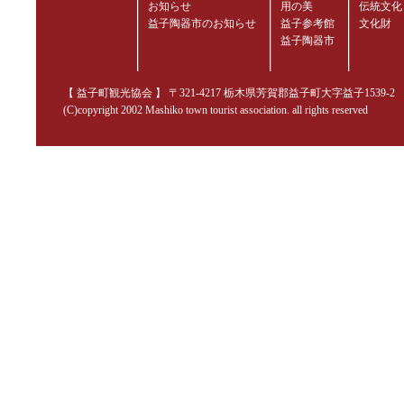
お知らせ
用の美
伝統文化
益子陶器市のお知らせ
益子参考館
文化財
益子陶器市
【 益子町観光協会 】 〒321-4217 栃木県芳賀郡益子町大字益子1539-2 TEL.02
(C)copyright 2002 Mashiko town tourist association. all rights reserved