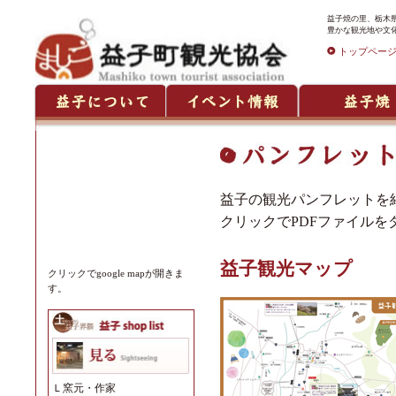
益子焼の里、栃木県
豊かな観光地や文
トップペー
益子の観光パンフレットを
クリックでPDFファイル
益子観光マップ
クリックでgoogle mapが開きま
す。
Ｌ
窯元・作家