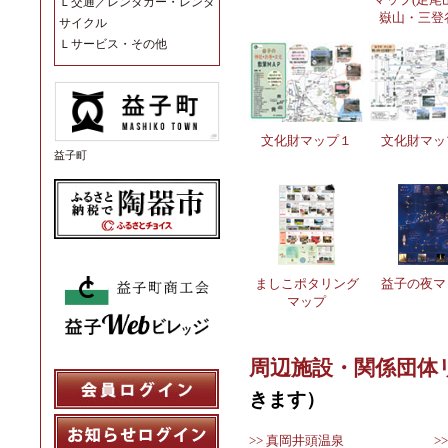
Ｌ
交通／レンタカー・レンタ
嶽山・三登
サイクル
Ｌ
サービス・その他
文化財マップ１
文化財マッ
益子町
ましこポタリング
益子の夜マ
マップ
周辺施設・関係団体
きます）
>> 真岡井頭温泉
>