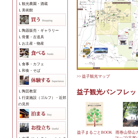
Ｌ
観光農園・酒蔵
Ｌ
美術館
Ｌ
陶器販売・ギャラリー
Ｌ
骨董・古道具
Ｌ
お土産・物産
Ｌ
食事・カフェ
Ｌ
和食・そば
>> 益子観光マップ
益子観光パンフレッ
Ｌ
陶芸教室
Ｌ
行楽施設（ゴルフ）・近郊
の見所
益子まるごとBOOK
雨巻山登山
マップ(足尾