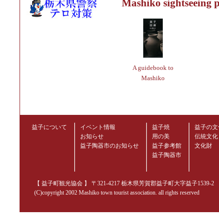
Mashiko sightseeing 
A guidebook to
Mashiko
益子について
イベント情報
益子焼
益子の文
お知らせ
用の美
伝統文化
益子陶器市のお知らせ
益子参考館
文化財
益子陶器市
【 益子町観光協会 】 〒321-4217 栃木県芳賀郡益子町大字益子1539-2 TEL.02
(C)copyright 2002 Mashiko town tourist association. all rights reserved