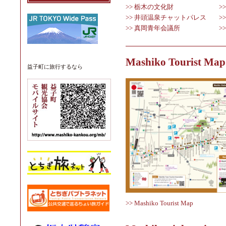
>> 栃木の文化財
>
>> 井頭温泉チャットパレス
>
>> 真岡青年会議所
>
Mashiko Tourist Map
益子町
に旅行するなら
>> Mashiko Tourist Map