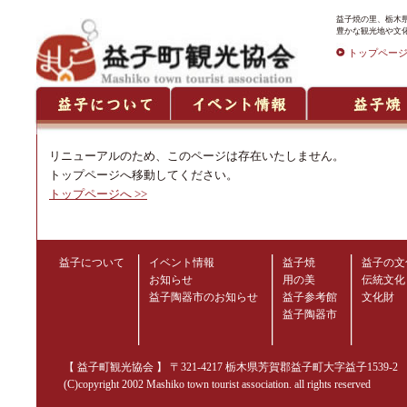
益子焼の里、栃木県
豊かな観光地や文
トップペー
リニューアルのため、このページは存在いたしません。
トップページへ移動してください。
トップページへ >>
益子について
イベント情報
益子焼
益子の文
お知らせ
用の美
伝統文化
益子陶器市のお知らせ
益子参考館
文化財
益子陶器市
【 益子町観光協会 】 〒321-4217 栃木県芳賀郡益子町大字益子1539-2 TEL.02
(C)copyright 2002 Mashiko town tourist association. all rights reserved